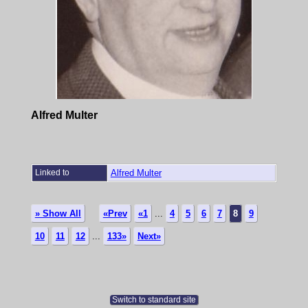
Alfred Multer
Linked to
Alfred Multer
» Show All
«Prev
«1
...
4
5
6
7
8
9
10
11
12
...
133»
Next»
Switch to standard site