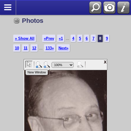
Photos
» Show All
«Prev
«1
...
4
5
6
7
8
9
10
11
12
...
133»
Next»