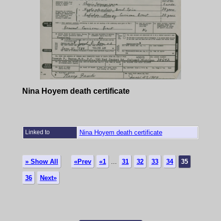
Nina Hoyem death certificate
Linked to
Nina Hoyem death certificate
» Show All
«Prev
«1
...
31
32
33
34
35
36
Next»