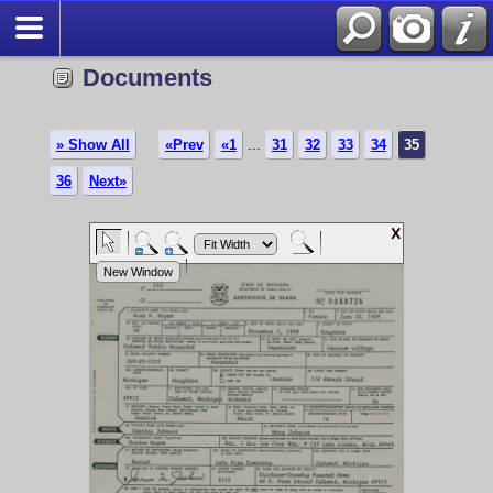
Documents
» Show All
«Prev
«1
...
31
32
33
34
35
36
Next»